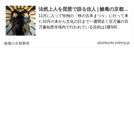
法然上人を琵琶で語る佳人 | 鯵庵の京都事情
11月に入って恒例の「秋の古本まつり」に行って来
た10月の末から文化の日まで一週間近く百万遍の百
万遍知恩寺境内で行われている目的は1冊500...
ajiankyoto.exblog.jp
鯵庵の京都事情