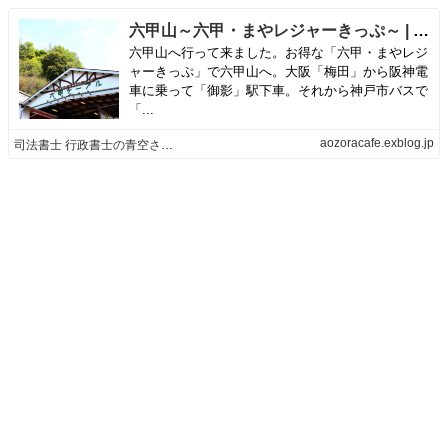
六甲山～六甲・まやレジャーきっぷ～ | 司法書士 行政書士の青空さんぽ
六甲山へ行って来ました。お得な「六甲・まやレジ
ャーきっぷ」で六甲山へ。大阪「梅田」から阪神電
車に乗って「御影」駅下車。それから神戸市バスで
「...
aozoracafe.exblog.jp
司法書士 行政書士の青空さんぽ