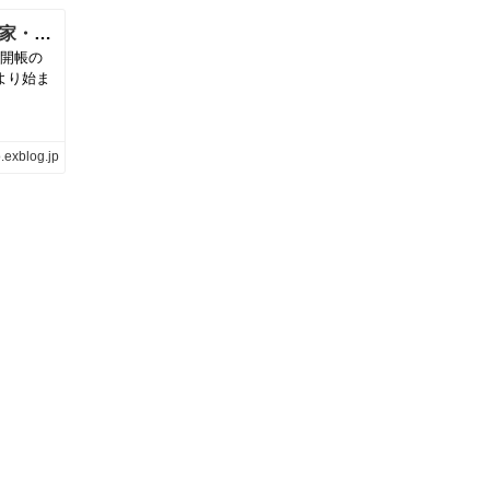
埼玉県秩父三十四箇所札所巡り、その3(建築家・関根要太郎の故郷を訪ねる) | 関根要太郎研究室＠はこだて＋ちちぶ
総開帳の
日より始ま
.exblog.jp