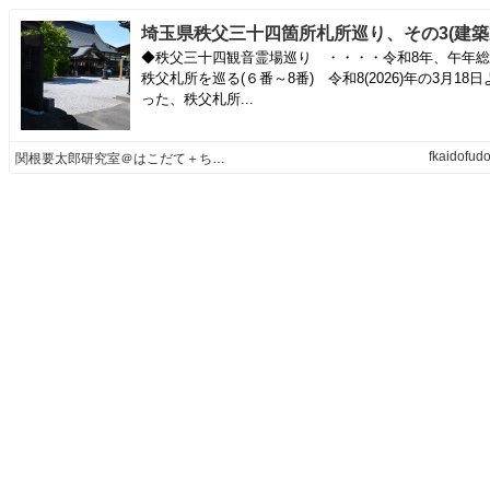
◆秩父三十四観音霊場巡り ・・・・令和8年、午年
秩父札所を巡る(６番～8番) 令和8(2026)年の3月18
った、秩父札所...
fkaidofudo
関根要太郎研究室＠はこだて＋ちちぶ