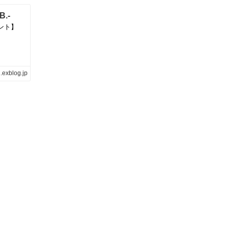
B.-
メント】
.exblog.jp