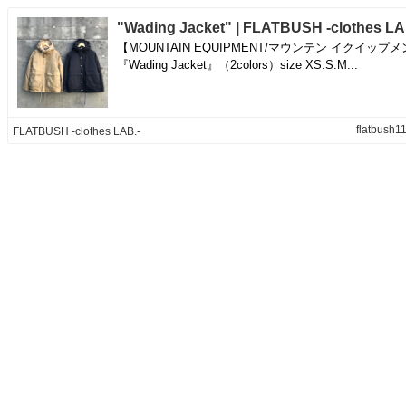
"Wading Jacket" | FLATBUSH -clothes LA
【MOUNTAIN EQUIPMENT/マウンテン イクイップ
『Wading Jacket』（2colors）size XS.S.M...
flatbush11
FLATBUSH -clothes LAB.-