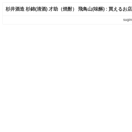
杉井酒造 杉錦(清酒) 才助（焼酎） 飛鳥山(味醂) : 買えるお店
sugin