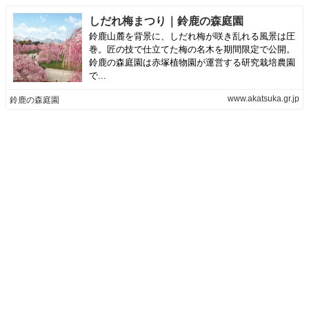
しだれ梅まつり｜鈴鹿の森庭園
鈴鹿山麓を背景に、しだれ梅が咲き乱れる風景は圧
巻。匠の技で仕立てた梅の名木を期間限定で公開。
鈴鹿の森庭園は赤塚植物園が運営する研究栽培農園
で...
www.akatsuka.gr.jp
鈴鹿の森庭園