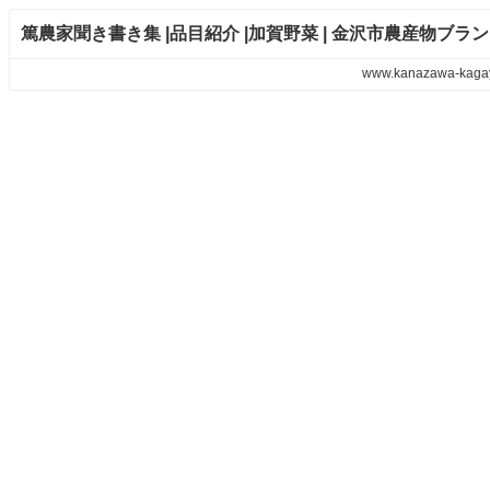
篤農家聞き書き集 |品目紹介 |加賀野菜 | 金沢市農産物ブラ
www.kanazawa-kaga