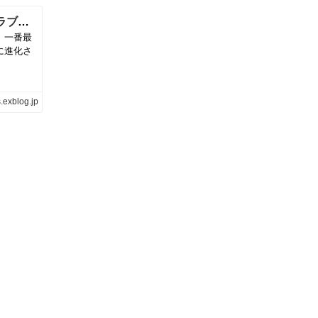
ＤＩＹで壁面収納♪セリアとＬＡＢＲＩＣＯラブリコがとっても便利でお勧め | neige+ 手作りのある暮らし
、一番最
に進化さ
.exblog.jp