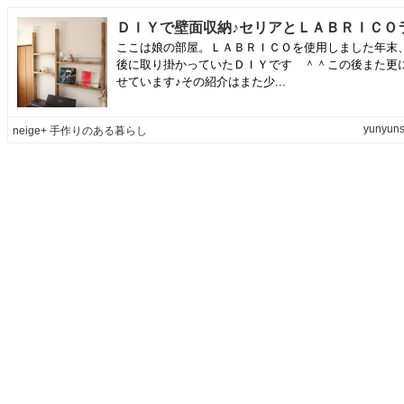
ここは娘の部屋。ＬＡＢＲＩＣＯを使用しました年末
後に取り掛かっていたＤＩＹです ＾＾この後また更
せています♪その紹介はまた少...
yunyuns
neige+ 手作りのある暮らし