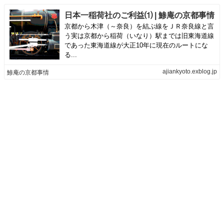
日本一稲荷社のご利益⑴ | 鯵庵の京都事情
京都から木津（～奈良）を結ぶ線をＪＲ奈良線と言
う実は京都から稲荷（いなり）駅までは旧東海道線
であった東海道線が大正10年に現在のルートにな
る...
ajiankyoto.exblog.jp
鯵庵の京都事情