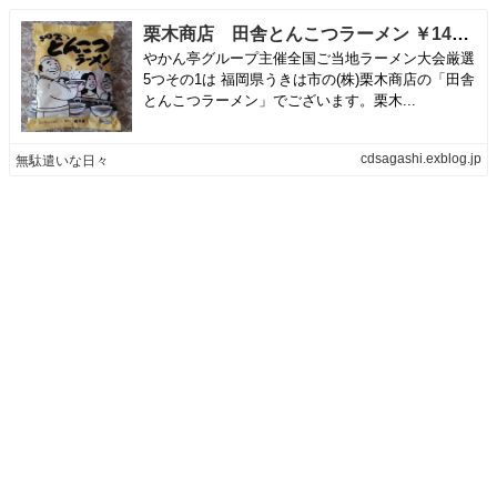
栗木商店 田舎とんこつラーメン ￥140 | 無駄遣いな日々
やかん亭グループ主催全国ご当地ラーメン大会厳選
5つその1は 福岡県うきは市の(株)栗木商店の「田舎
とんこつラーメン」でございます。栗木...
cdsagashi.exblog.jp
無駄遣いな日々