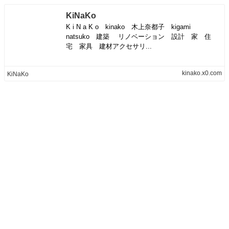
KiNaKo
K i N a K o kinako 木上奈都子 kigami
natsuko 建築 リノベーション 設計 家 住
宅 家具 建材アクセサリ...
kinako.x0.com
KiNaKo