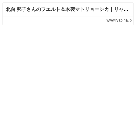
北向 邦子さんのフエルト＆木製マトリョーシカ｜リャビーナ【マトリョーシカ・ロシア・ヨーロッパ・日本の雑貨 販売/通販】
www.ryabina.jp