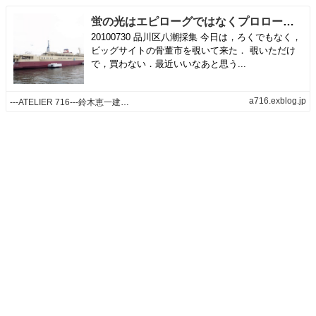
蛍の光はエピローグではなくプロローグと思いたい． | ---ATELIER 716---鈴木恵一建築研究所---blog
20100730 品川区八潮採集 今日は，ろくでもなく，
ビッグサイトの骨董市を覗いて来た． 覗いただけ
で，買わない．最近いいなあと思う...
a716.exblog.jp
---ATELIER 716---鈴木恵一建築研究所---blog