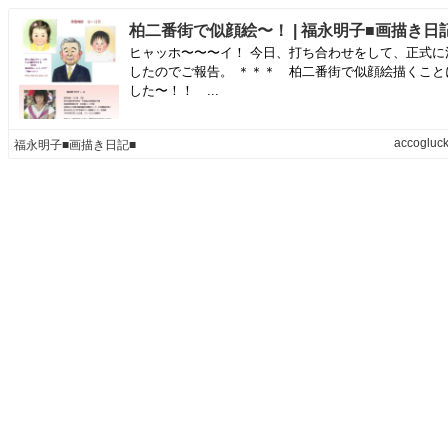
柏二番街で似顔絵〜！ | 福永明子■画描き日
ヒャッホ〜〜〜イ！ 今日、打ち合わせをして、正式に
したのでご報告。 ＊＊＊ 柏二番街で似顔絵描くこと
した〜！！ ...
accogluck
福永明子■画描き日記■