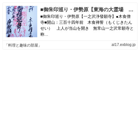
■御朱印巡り・伊勢原【東海の大霊場 一之沢浄發願寺】木食僧のお寺様です。 | 「料理と趣味の部屋」
■御朱印巡り・伊勢原【一之沢浄發願寺】●木食僧
寺■開山：三百十四年前 木食禅誓（もくじきたん
せい） 上人が当山を開き 無常山一之沢常願寺と
称...
al17.exblog.jp
「料理と趣味の部屋」