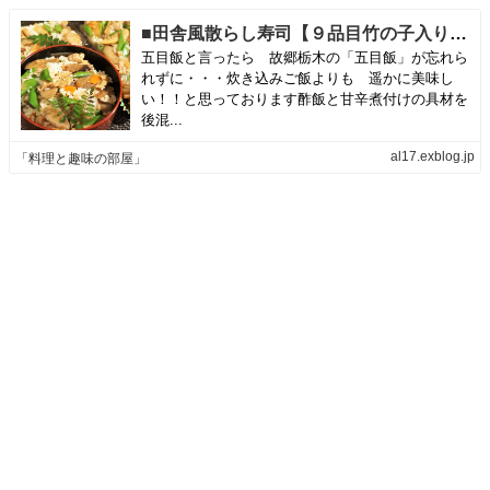
■田舎風散らし寿司【９品目竹の子入り 後混ぜタイプの五目飯で我が家の定番で１番人気です♪】 | 「料理と趣味の部屋」
五目飯と言ったら 故郷栃木の「五目飯」が忘れら
れずに・・・炊き込みご飯よりも 遥かに美味し
い！！と思っております酢飯と甘辛煮付けの具材を
後混...
al17.exblog.jp
「料理と趣味の部屋」