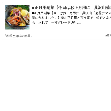
■正月用副菜【今日はお正月用に 具沢山「菊花ナマ
量に作りました。】※お正月用と言う事で 銀杏とあ
も 入れて 一寸グレードUPし...
al17
「料理と趣味の部屋」