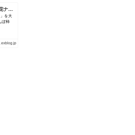
■正月用副菜【今日はお正月用に 具沢山菊花ナマスを大量に作りました。】 | 「料理と趣味の部屋」
ス」を大
んぽ柿
.exblog.jp