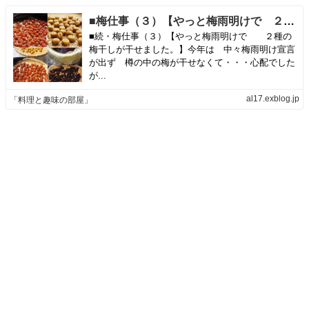
■梅仕事（３）【やっと梅雨明けで ２種の梅干しが干せました。】 | 「料理と趣味の部屋」
■続・梅仕事（３）【やっと梅雨明けで ２種の
梅干しが干せました。】今年は 中々梅雨明け宣言
が出ず 樽の中の梅が干せなくて・・・心配でした
が...
al17.exblog.jp
「料理と趣味の部屋」