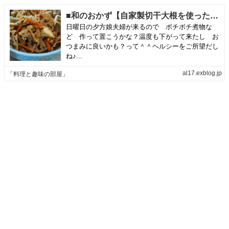
■和のおかず【自家製切干大根を使った ８品目の切り干し大根の甘辛煮】味わいほっこり～♪ | 「料理と趣味の部屋」
日曜日の夕方娘夫婦が来るので ボチボチ煮物な
ど 作って置こうかな？温度も下がって来たし お
つまみに良いかも？って＾＾ヘルシーをご所望だし
ね♪...
al17.exblog.jp
「料理と趣味の部屋」