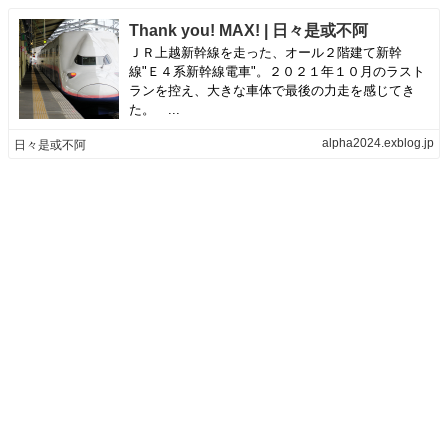
Thank you! MAX! | 日々是或不阿
ＪＲ上越新幹線を走った、オール２階建て新幹
線"Ｅ４系新幹線電車"。２０２１年１０月のラスト
ランを控え、大きな車体で最後の力走を感じてき
た。 ...
alpha2024.exblog.jp
日々是或不阿