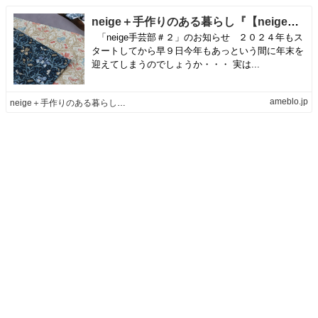
neige＋手作りのある暮らし『【neige手芸部＃２】部員募集中！３枚の生地から次回の作品決定』
「neige手芸部＃２」のお知らせ ２０２４年もス
タートしてから早９日今年もあっという間に年末を
迎えてしまうのでしょうか・・・ 実は...
ameblo.jp
neige＋手作りのある暮らしオフィシャルブログ Powered by Ameba