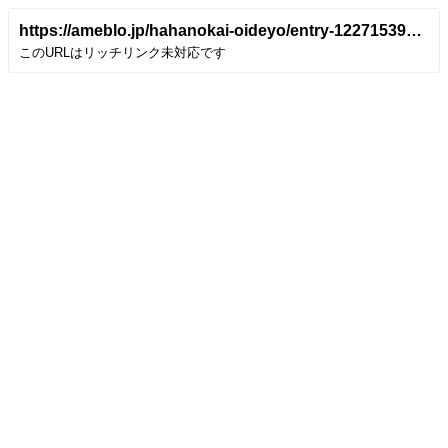
https://ameblo.jp/hahanokai-oideyo/entry-12271539737.html
このURLはリッチリンク未対応です