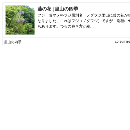
藤の花 | 里山の四季
フジ 藤マメ科フジ属別名 ノダフジ里山に藤の花が
なりました。これはフジ（ノダフジ）ですが、別種に
もあります。つるの巻き方が左...
aoisumire
里山の四季