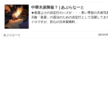
中華木炭降板？ | あぷらなーと
★夜露よけの決定打のハズが・・・寒い季節の天体写
天敵「夜露」の退治のための決定打として活躍してき
イロですが、肝心の日本製燃料...
apranat
あぷらなーと