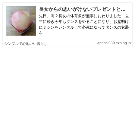
長女からの思いがけないプレゼントと、体育祭のその後 | シンプルで心地いい暮らし
先日、高２長女の体育祭が無事におわりました！去
年に続き今年もダンスをやることになり、お盆明け
にミシンをレンタルして必死になってダンスの衣装
を...
apricot339.exblog.jp
シンプルで心地いい暮らし