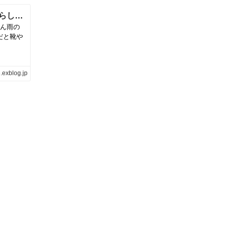
【ファッション】雨の日コーデの方程式 | 暮らしの美活
さん雨の
だと靴や
.exblog.jp