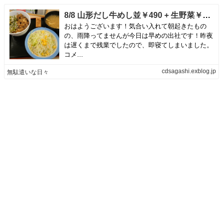
8/8 山形だし牛めし並￥490 + 生野菜￥100 @松屋 | 無駄遣いな日々
おはようございます！気合い入れて朝起きたもの
の、雨降ってませんが今日は早めの出社です！昨夜
は遅くまで残業でしたので、即寝てしまいました。
コメ...
cdsagashi.exblog.jp
無駄遣いな日々