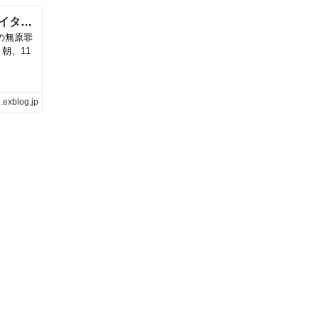
聖母無原罪の御宿りを祝うミサ、アッシジ | イタリア写真草子
の無原罪
。朝、11
.exblog.jp