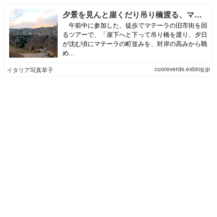
夕景を見んと崖くだり吊り橋渡る、マテーラ | イタリア写真草子
午前中に参加した、徒歩でマテーラの旧市街を回
るツアーで、「崖下へと下って吊り橋を渡り、夕日
が沈む頃にマテーラの町並みを、対岸の高みから眺
め...
cuoreverde.exblog.jp
イタリア写真草子