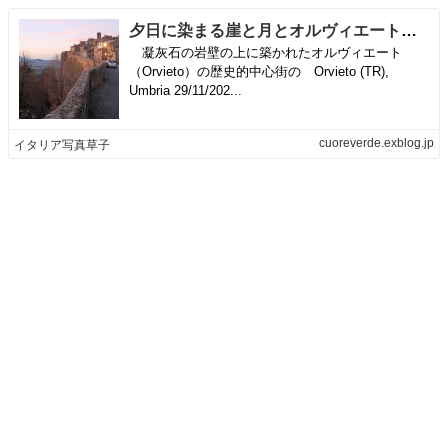
夕日に染まる崖と月とオルヴィエート大聖堂 | イタリア写真草子
凝灰石の岩壁の上に築かれたオルヴィエート
（Orvieto）の歴史的中心街の Orvieto (TR),
Umbria 29/11/202...
cuoreverde.exblog.jp
イタリア写真草子