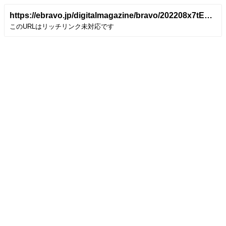
https://ebravo.jp/digitalmagazine/bravo/202208x7tE3/index.html#page=130
このURLはリッチリンク未対応です