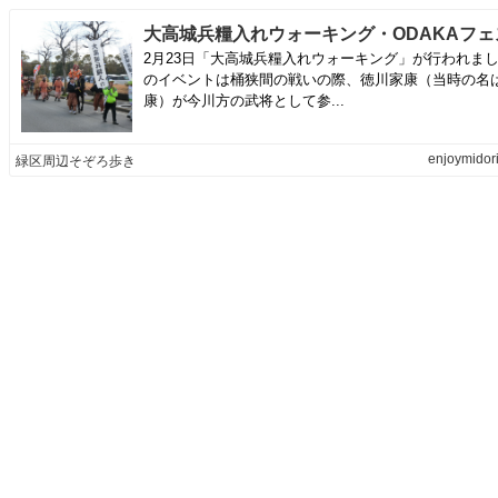
2月23日「大高城兵糧入れウォーキング」が行われま
のイベントは桶狭間の戦いの際、徳川家康（当時の名
康）が今川方の武将として参...
enjoymidori
緑区周辺そぞろ歩き