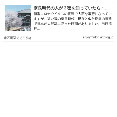
奈良時代の人が３密を知っていたら・・・ | 緑区周辺そぞろ歩き
新型コロナウイルスの蔓延で大変な事態になってい
ますが、遠い昔の奈良時代、現在と似た疫病の蔓延
で日本が大混乱に陥った時期がありました。当時流
行...
enjoymidori.exblog.jp
緑区周辺そぞろ歩き