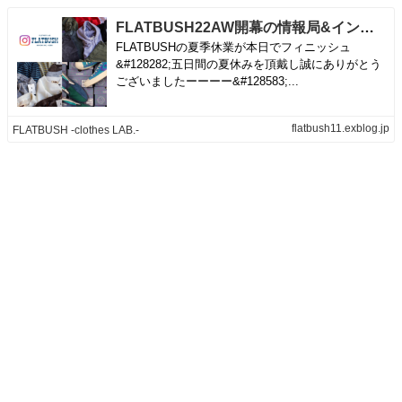
FLATBUSH22AW開幕の情報局&インスタライブです‼️ | FLATBUSH -clothes LAB.-
FLATBUSHの夏季休業が本日でフィニッシュ
&#128282;五日間の夏休みを頂戴し誠にありがとう
ございましたーーーー&#128583;‍...
flatbush11.exblog.jp
FLATBUSH -clothes LAB.-