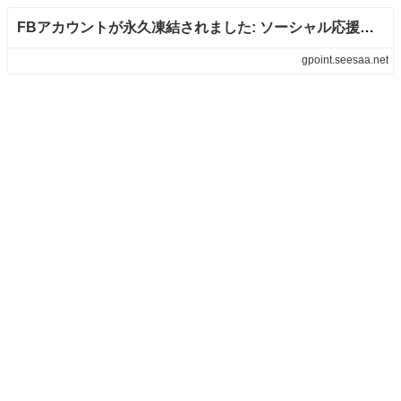
FBアカウントが永久凍結されました: ソーシャル応援日記2019 -2026 スモールビジネスと個人起業
gpoint.seesaa.net