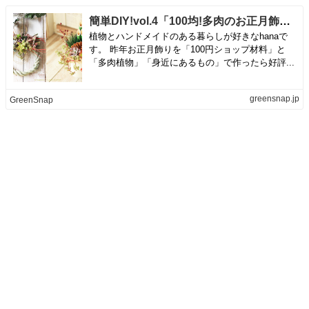
簡単DIY!vol.4「100均!多肉のお正月飾りの作り方」 ｜🍀GreenSnap（グリーンスナップ）
植物とハンドメイドのある暮らしが好きなhanaで
す。 昨年お正月飾りを「100円ショップ材料」と
「多肉植物」「身近にあるもの」で作ったら好評...
greensnap.jp
GreenSnap