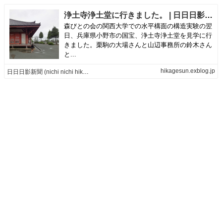
浄土寺浄土堂に行きました。 | 日日日影新聞 (nichi nichi hikage shinbun)
森びとの会の関西大学での水平構面の構造実験の翌
日、兵庫県小野市の国宝、浄土寺浄土堂を見学に行
きました。栗駒の大場さんと山辺事務所の鈴木さん
と...
hikagesun.exblog.jp
日日日影新聞 (nichi nichi hikage shinbun)