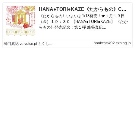
HANA●TORI●KAZE《たからもの》CD発売記念フライヤー | 蜂谷真紀 vo.voice.pf ふくちう日誌
《たからもの》いよいよ1/13発売！★１月１３日
（金）１９：３０ 【HANA●TORI●KAZE】 《たか
らもの》発売記念：第１弾 蜂谷真紀...
hookchew02.exblog.jp
蜂谷真紀 vo.voice.pf ふくちう日誌