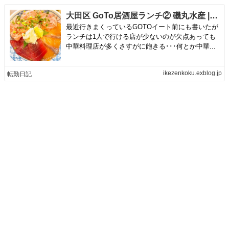
大田区 GoTo居酒屋ランチ② 磯丸水産 | 転勤日記
最近行きまくっているGOTOイート前にも書いたが
ランチは1人で行ける店が少ないのが欠点あっても
中華料理店が多くさすがに飽きる･･･何とか中華...
ikezenkoku.exblog.jp
転勤日記