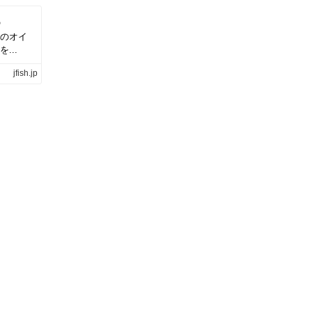
ろ
のオイ
...
jfish.jp