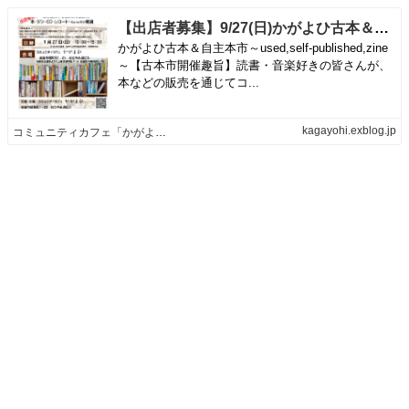
【出店者募集】9/27(日)かがよひ古本＆自主本市 | コミュニティカフェ「かがよひ」
かがよひ古本＆自主本市～used,self-published,zine
～【古本市開催趣旨】読書・音楽好きの皆さんが、
本などの販売を通じてコ...
kagayohi.exblog.jp
コミュニティカフェ「かがよひ」