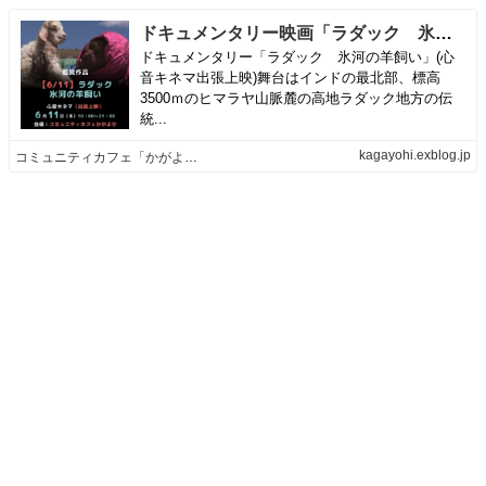
ドキュメンタリー映画「ラダック 氷河の羊飼い」(心音キネマ出張上映) | コミュニティカフェ「かがよひ」
ドキュメンタリー「ラダック 氷河の羊飼い」(心
音キネマ出張上映)舞台はインドの最北部、標高
3500ｍのヒマラヤ山脈麓の高地ラダック地方の伝
統...
kagayohi.exblog.jp
コミュニティカフェ「かがよひ」