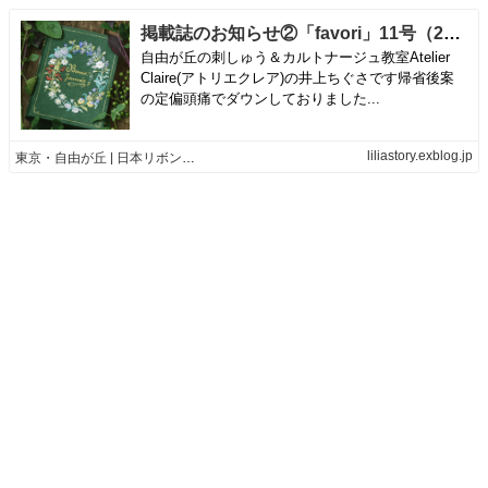
掲載誌のお知らせ②「favori」11号（2017年2月号）年明けのお届けで既に発送はされているそうです。 | 東京・自由が丘 | 日本リボン刺しゅう協会 | 井上ちぐさのリボン刺しゅう&カルトナージュ教室 Atelier Claire(アトリエクレア)
自由が丘の刺しゅう＆カルトナージュ教室Atelier
Claire(アトリエクレア)の井上ちぐさです帰省後案
の定偏頭痛でダウンしておりました...
liliastory.exblog.jp
東京・自由が丘 | 日本リボン刺しゅう協会 | 井上ちぐさのリボン刺しゅう&カルトナージュ教室 Atelier Claire(アトリエクレア)