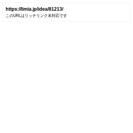
https://limia.jp/idea/81213/
このURLはリッチリンク未対応です