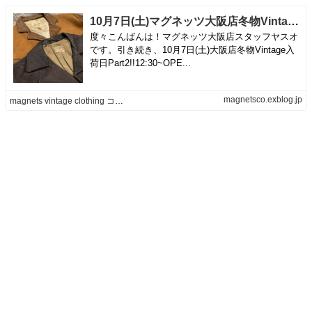
10月7日(土)マグネッツ大阪店冬物Vintage入荷日Part2!!#3 Leather&Knit編! Midwestern,UBER,McGregor,PURITAN,Revere!! | magnets vintage clothing コダワリがある大人の為に。
度々こんばんは！マグネッツ大阪店スタッフヤスオ
です。引き続き、10月7日(土)大阪店冬物Vintage入
荷日Part2!!12:30~OPE...
magnetsco.exblog.jp
magnets vintage clothing コダワリがある大人の為に。