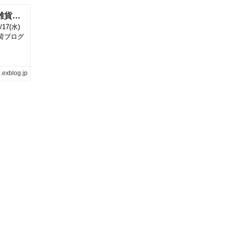
マグネッツ神戸店 4/17(水)夏Vintage＆服飾雑貨入荷! #3 Vintage Printed T-Shirt!!! | magnets vintage clothing コダワリがある大人の為に。
7(水)
入荷ブログ
.exblog.jp