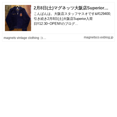
2月8日(土)マグネッツ大阪店Superior入荷日!!#4 Work Part2編!FFA/BF Goodrich/DU PONT/FireFighters/MackTrucks!! | magnets vintage clothing コダワリがある大人の為に。
こんばんは。大阪店スタッフヤスオです&#129400;
引き続き2月8日(土)大阪店Superior入荷
日!!12:30~OPEN!!のブログ...
magnetsco.exblog.jp
magnets vintage clothing コダワリがある大人の為に。