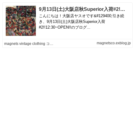
9月13日(土)大阪店秋Superior入荷#2!②Military編Part2! Euro Military!! | magnets vintage clothing コダワリがある大人の為に。
こんにちは！大阪店ヤスオです&#129400;引き続
き、9月13日(土)大阪店秋Superior入荷
#2!!12:30~OPEN!!のブログ...
magnetsco.exblog.jp
magnets vintage clothing コダワリがある大人の為に。