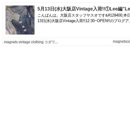
こんばんは。大阪店スタッフヤスオです&#129400;本
13日(水)大阪店Vintage入荷!!12:30~OPEN!!のブログア..
magnetsco
magnets vintage clothing コダワリがある大人の為に。