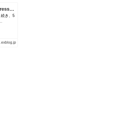
5月13日(水)大阪店Vintage入荷!!③Casual Dress編!!100年物のアンティーク、今回も確保です！！ | magnets vintage clothing コダワリがある大人の為に。
き続き、5
.
.exblog.jp